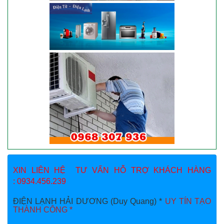
XIN LIÊN HỆ TƯ VẤN HỖ TRỢ KHÁCH HÀNG
: 0934.456.239
ĐIỆN LẠNH HẢI DƯƠNG (Duy Quang) *
UY TÍN TẠO
THÀNH CÔNG *