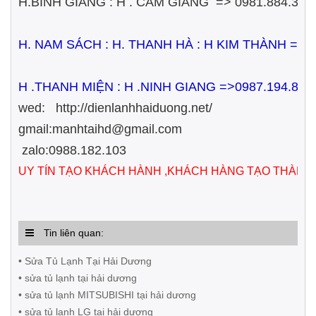
H.BÌNH GIANG : H . CẨM GIÀNG => 0981.884.355
H. NAM SÁCH : H. THANH HÀ : H KIM THÀNH =>
H .THANH MIỆN : H .NINH GIANG =>0987.194.833
wed: http://dienlanhhaiduong.net/
gmail:manhtaihd@gmail.com
zalo:0988.182.103
UY TÍN TẠO KHÁCH HÀNH ,KHÁCH HÀNG TẠO THÀNH
Tin liên quan:
• Sửa Tủ Lạnh Tại Hải Dương
• sửa tủ lạnh tại hải dương
• sửa tủ lạnh MITSUBISHI tại hải dương
• sửa tủ lạnh LG tại hải dương