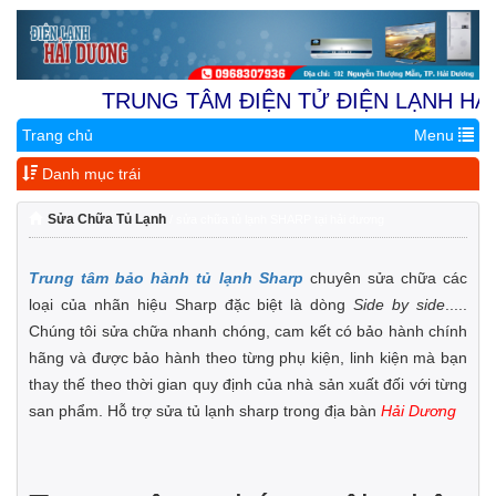
TRUNG TÂM ĐIỆN TỬ ĐIỆN LẠNH HẢI D
Trang chủ
Menu
Địa Chỉ 1:
Nhà Vườn 9.4A Kh
Danh mục trái
Sửa Chữa Tủ Lạnh
/ sửa chữa tủ lạnh SHARP tại hải dương
Trung tâm bảo hành tủ lạnh Sharp
chuyên sửa chữa các
loại của nhãn hiệu Sharp đặc biệt là dòng
Side by side
.....
Chúng tôi sửa chữa nhanh chóng, cam kết có bảo hành chính
hãng và được bảo hành theo từng phụ kiện, linh kiện mà bạn
thay thế theo thời gian quy định của nhà sản xuất đối với từng
san phẩm. Hỗ trợ sửa tủ lạnh sharp trong địa bàn
Hải Dương