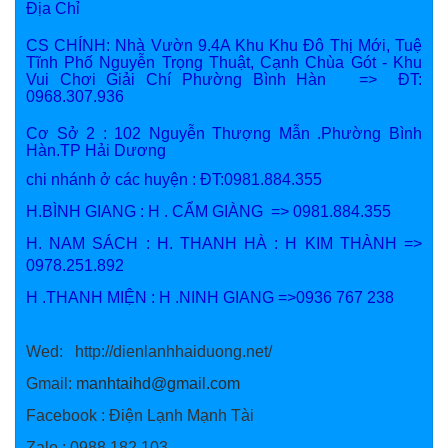
Địa Chỉ
CS CHÍNH: Nhà Vườn 9.4A Khu Khu Đô Thị Mới, Tuệ
Tĩnh Phố Nguyễn Trọng Thuật, Cạnh Chùa Gót - Khu
Vui Chơi Giải Chí Phường Bình Hàn => ĐT:
0968.307.936
Cơ Sở 2 : 102 Nguyễn Thượng Mẫn .Phường Bình
Hàn.TP Hải Dương
chi nhánh ở các huyện : ĐT:0981.884.355
H.BÌNH GIANG : H . CẨM GIÀNG => 0981.884.355
H. NAM SÁCH : H. THANH HÀ : H KIM THÀNH =>
0978.251.892
H .THANH MIỆN : H .NINH GIANG =>0936 767 238
Wed: http://dienlanhhaiduong.net/
Gmail:
manhtaihd@gmail.com
Facebook : Điện Lạnh Mạnh Tài
\
Zalo : 0988.182.103