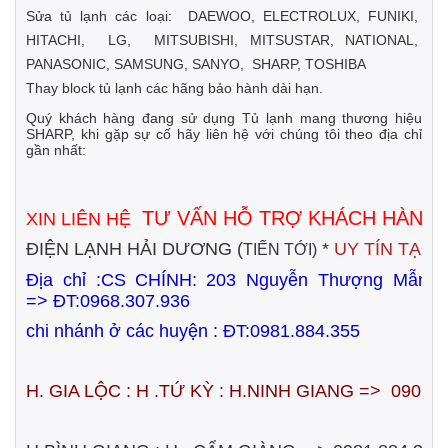
Sửa tủ lạnh các loại: DAEWOO, ELECTROLUX, FUNIKI,
HITACHI, LG, MITSUBISHI, MITSUSTAR, NATIONAL,
PANASONIC, SAMSUNG, SANYO, SHARP, TOSHIBA
Thay block tủ lạnh các hãng bảo hành dài hạn.
Quý khách hàng đang sử dụng Tủ lạnh mang thương hiệu
SHARP, khi gặp sự cố hãy liên hệ với chúng tôi theo địa chỉ
gần nhất:
TƯ VẤN HỖ TRỢ KHÁCH HÀNG
XIN LIÊN HỆ
ĐIỆN LẠNH HẢI DƯƠNG (
*
UY TÍN TẠO
TIẾN TỚI)
Địa chỉ :CS CHÍNH:
203 Nguyễn Thượng Mẫn
=>
ĐT:0968.307.936
chi nhánh ở các huyện : ĐT:0981.884.355
H. GIA LỘC : H .TỨ KỲ : H.NINH GIANG => 0906.