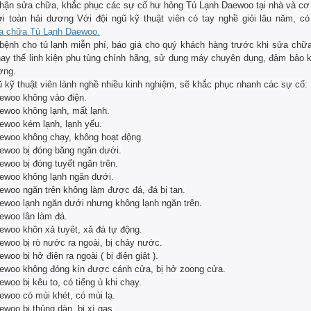
hận sửa chữa, khắc phục các sự cố hư hỏng Tủ Lạnh Daewoo tại nhà và cơ
i toàn hải dương Với đội ngũ kỹ thuật viên có tay nghề giỏi lâu năm, có
a chữa Tủ Lạnh Daewoo.
 bệnh cho tủ lạnh miễn phí, báo giá cho quý khách hàng trước khi sửa chữ
hay thế linh kiện phụ tùng chính hãng, sử dụng máy chuyên dụng, đảm bảo k
ợng.
ũ kỹ thuật viên lành nghề nhiều kinh nghiệm, sẽ khắc phục nhanh các sự cố:
ewoo không vào điện.
ewoo không lạnh, mất lạnh.
ewoo kém lạnh, lạnh yếu.
ewoo không chạy, không hoạt động.
ewoo bị đóng băng ngăn dưới.
ewoo bị đóng tuyết ngăn trên.
ewoo không lạnh ngăn dưới.
ewoo ngăn trên không làm được đá, đá bị tan.
ewoo lạnh ngăn dưới nhưng không lạnh ngăn trên.
ewoo lân làm đá.
ewoo khôn xả tuyêt, xả đá tự động.
ewoo bị rò nước ra ngoài, bị chảy nước.
woo bị hở điện ra ngoài ( bị điện giật ).
ewoo không đóng kín được cánh cửa, bị hở zoong cửa.
ewoo bị kêu to, có tiếng ù khi chạy.
ewoo có mùi khét, có mùi lạ.
ewoo bị thủng dàn, bị xì gas.