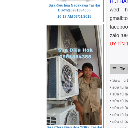
H .THA
Sửa điều hòa Nagakawa Tại Hải
wed: h
Dương 0981884355
10:17 AM
03/01/2015
gmail:
facebo
zalo 
UY TÍN
Tin l
• Sửa Tủ 
• sửa tủ l
• sửa tủ 
• sửa tủ l
• sửa chữ
• sửa tủ 
• sửa chữ
Sửa Chữa Điều Hòa YORK Tại Hải