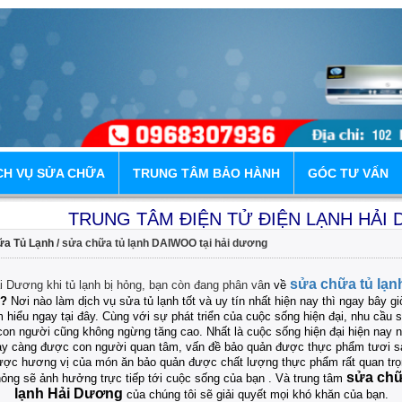
CH VỤ SỬA CHỮA
TRUNG TÂM BẢO HÀNH
GÓC TƯ VẤN
TRUNG TÂM ĐIỆN TỬ ĐIỆN LẠNH HẢI DƯƠN
a Tủ Lạnh
/ sửa chữa tủ lạnh DAIWOO tại hải dương
Địa Chỉ 1:
Nhà Vườn 9.4A Khu K
sửa chữa tủ lạnh
 Dương khi tủ lạnh bị hỏng, bạn còn đang phân vâ
n về
?
Nơi nào làm dịch vụ sửa tủ lạnh tốt và uy tín nhất hiện nay thì ngay bây g
m hiểu ngay tại đây. Cùng với sự phát triển của cuộc sống hiện đại, nhu cầu 
con người cũng không ngừng tăng cao. Nhất là cuộc sống hiện đại hiện nay 
ày càng được con người quan tâm, vấn đề bảo quản được thực phẩm tươi s
ược hương vị của món ăn bảo quản được chất lượng thực phẩm rất quan trọn
sửa chữ
hỏng sẽ ảnh hưởng trực tiếp tới cuộc sống của bạn . Và trung tâm
lạnh Hải Dương
của chúng tôi sẽ giải quyết mọi khó khăn của bạn.