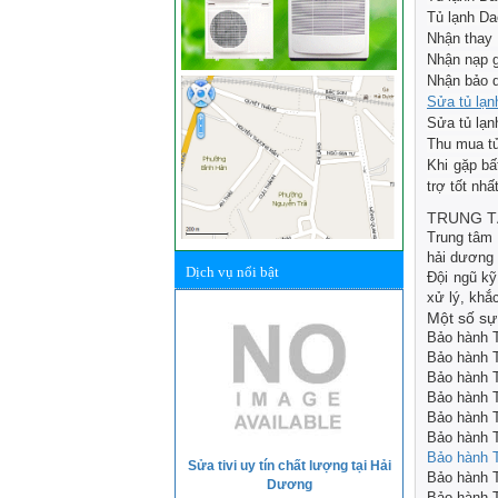
Tủ lạnh Da
Nhận thay 
Nhận nạp g
Nhận bảo d
Sửa tủ lạn
Sửa tủ lạn
Thu mua tủ
Khi gặp bấ
trợ tốt nhất
TRUNG T
Trung tâm
hải dương
Dịch vụ nổi bật
Đội ngũ kỹ
xử lý, khắc
Một số sự
Bảo hành 
Bảo hành 
Bảo hành 
Bảo hành 
Bảo hành 
Bảo hành 
Bảo hành 
Sửa tivi uy tín chất lượng tại Hải
Bảo hành 
Dương
Bảo hành 