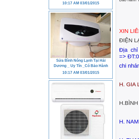
10:17 AM
03/01/2015
XIN LI
ĐIỆN L
Địa ch
=>
ĐT:0
Sửa Bình Nóng Lạnh Tại Hải
chi nhá
Dương _ Uy Tín _Có Bảo Hành
10:17 AM
03/01/2015
H. GIA 
H.BÌNH
H. NAM