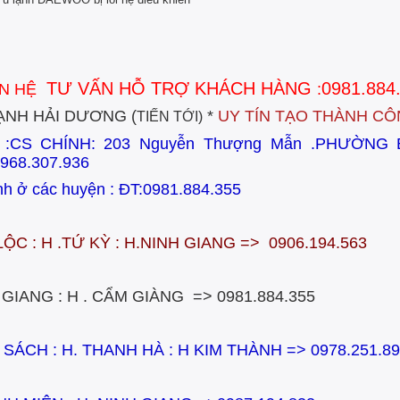
TƯ VẤN HỖ TRỢ KHÁCH HÀNG
0981.884
ÊN HỆ
:
ẠNH HẢI DƯƠNG (
*
UY TÍN TẠO THÀNH CÔ
TIẾN TỚI)
ỉ :CS CHÍNH:
203 Nguyễn Thượng Mẫn .PHƯỜNG
968.307.936
nh ở các huyện : ĐT:0981.884.355
LỘC : H .TỨ KỲ : H.NINH GIANG => 0906.194.563
 GIANG : H . CẨM GIÀNG => 0981.884.355
 SÁCH : H. THANH HÀ : H KIM THÀNH => 0978.251.