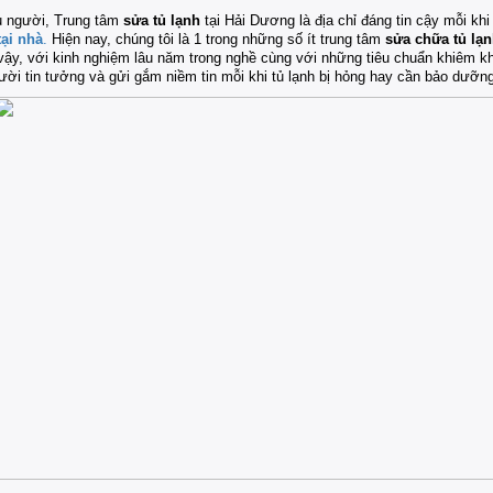
u người, Trung tâm
sửa tủ lạnh
tại Hải Dương là địa chỉ đáng tin cậy mỗi khi
tại nhà
.
Hiện nay, chúng tôi là 1 trong những số ít trung tâm
sửa chữa tủ lạn
vậy, với kinh nghiệm lâu năm trong nghề cùng với những tiêu chuẩn khiêm 
ười tin tưởng và gửi gắm niềm tin mỗi khi tủ lạnh bị hỏng hay cần bảo dưỡng