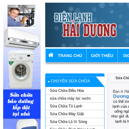
TRANG CHỦ
GIỚI THIỆU
DỊ
Sửa Chữ
CHUYÊN SỬA CHỮA
Sửa Chữa Điều Hòa
Bạn ở Hải
Dương
sửa chữa máy lọc nước
có thể tì
Sửa Chữa Tủ Lạnh
lạnh của 
uống ng
Sửa Chữa Máy Giặt
như giữ đ
lạnh bị 
Sửa Chữa Lò Vi Sóng