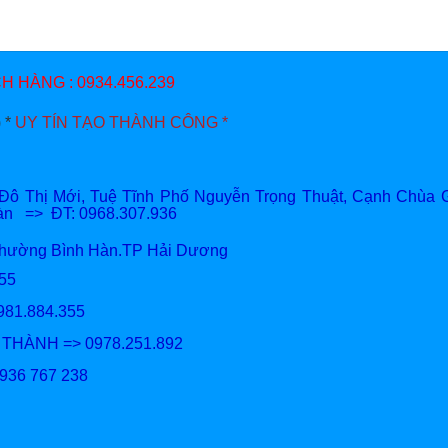
 HÀNG : 0934.456.239
 *
UY TÍN TẠO THÀNH CÔNG *
 Thị Mới, Tuệ Tĩnh Phố Nguyễn Trọng Thuật, Cạnh Chùa G
Hàn => ĐT: 0968.307.936
Phường Bình Hàn.TP Hải Dương
81.884.355
981.884.355
M THÀNH => 0978.251.892
0936 767 238
/