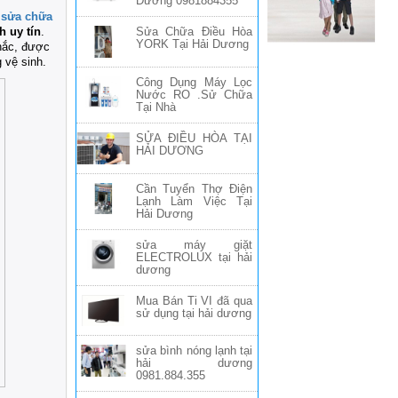
Dương 0981884355
sửa chữa
h uy tín
.
Sửa Chữa Điều Hòa
YORK Tại Hải Dương
khắc, được
 vệ sinh.
Công Dụng Máy Lọc
Nước RO .Sử Chữa
Tại Nhà
SỬA ĐIỀU HÒA TẠI
HẢI DƯƠNG
Cần Tuyển Thợ Điện
Lạnh Làm Việc Tại
Hải Dương
sửa máy giặt
ELECTROLUX tại hải
dương
Mua Bán Ti VI đã qua
sử dụng tại hải dương
sửa bình nóng lạnh tại
hải dương
0981.884.355