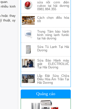
 quan.
sửa nồi cơm điện
cukoo tại hải dương
 nhiều kinh
0981.884.355
a hoặc thay
Cách chọn điều hòa
ỹ thuật, uy
tốt
Trung Tâm bảo hành
bình nóng lạnh funiki
tại hải dương
Sửa Tủ Lạnh Tại Hải
Dương
Sửa Bảo Hành máy
giặt ELECTROLUC
Tại Hải Dương
Lắp Đặt Sửa Chữa
Điều Hòa Âm Trần Tại
Hải Dương
Quảng cáo