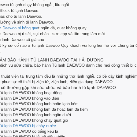
ewoo tủ lạnh chạy không ngắt, lâu ngắt.
Block tủ lạnh Daewoo.
as cho tủ lạnh Daewoo.
ưỡng về sinh tủ lạnh Daewoo.
h Daewoo bị hỏng quạ
t ngắn đá, quạt không quay.
h Daewoo bị rỉ sét, sụt chân.. sơn cạp và tân trang làm mới.
 lạnh Daewoo cũ giá cao.
t kỳ sự cố nào ở tủ lạnh Daewoo Quý khách vui lòng liên hệ với chúng tôi
.
ÂM BẢO HÀNH TỦ LẠNH DAEWOO TẠI H
ẢI DƯƠNG
 dịch vụ sửa chữa, bảo hành
Tủ lạnh
DAEWOO
dành cho mọi dòng thiết bị c
 thuật viên tại trung tâm đều là những thợ lành nghề, có bề dày kinh nghiệm
 phục sự cố thiết bị điện tử, điện lạnh, điện gia dụng
DAEWOO
.
 cố thường gặp khi sửa chữa và bảo hành tủ lạnh DAEWOO:
Tủ lạnh
DAEWOO
không hoạt động
Tủ lạnh
DAEWOO
không vào điện
Tủ lạnh
DAEWOO
không lạnh hoặc lạnh kém
Tủ lạnh
DAEWOO
không làm đá hoặc làm đá kém
Tủ lạnh
DAEWOO
không lạnh ngăn dưới
Tủ lạnh
DAEWOO
không chạy quạt gió
Tủ lạnh
DAEWOO
bị chảy nước
Tủ lạnh
DAEWOO
có tiếng kêu lạ
Tủ lạnh
DAEWOO
bị lỗi hệ điều khiển