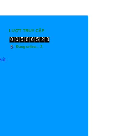
LƯỢT TRUY CẬP
00586528
Đang online :
2
ót -