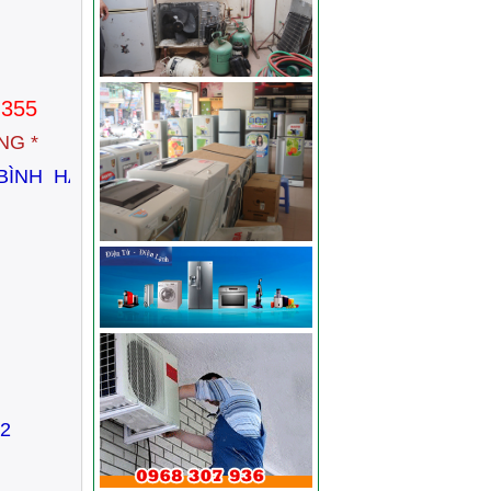
.355
NG *
 BÌNH HÀN .TP Hải Dương
892