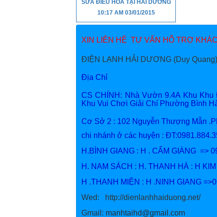
SỬA ĐIỀU HÒA TẠI HẢI DƯƠNG
10:17 AM
03/01/2015
XIN LIÊN HỆ TƯ VẤN HỖ TRỢ KHÁCH
ĐIỆN LẠNH HẢI DƯƠNG (Duy Quang)
Địa Chỉ
CS CHÍNH: Nhà Vườn 9.4A Khu Khu Đô
Khu Vui Chơi Giải Chí Phường Bình 
Cơ Sở 2 : 102 Nguyễn Thượng Mẫn .
chi nhánh ở các huyện : ĐT:09
H.BÌNH GIANG : H . CẨM GIÀNG => 0
H. NAM SÁCH : H. THANH HÀ : H KI
H .THANH MIỆN : H .NINH GIANG =>
Wed: http://dienlanhhaiduong.net
Gmail:
manhtaihd@gmail.com