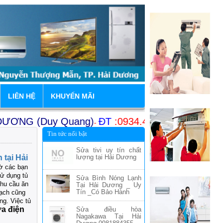
LIÊN HỆ
KHUYẾN MÃI
G (Duy Quang)
ĐT
:0934.456.239
Chuyên sửa chữ
-
Tin tức nổi bật
hu Đô Thị Mới, Tuệ Tĩnh -
Điện tho
Sửa tivi uy tín chất
 tại Hải
lượng tại Hải Dương
iờ các bạn
sử dụng tủ
Sửa Bình Nóng Lạnh
nhu cầu ăn
Tại Hải Dương _ Uy
Tín _Có Bảo Hành
ạch cũng
g. Việc tủ
a điện
Sửa điều hòa
Nagakawa Tại Hải