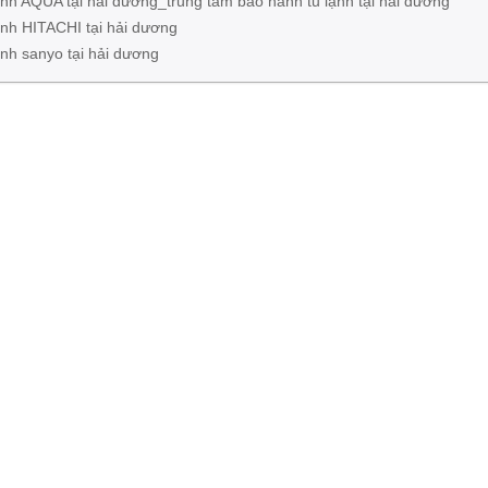
lạnh AQUA tại hải dương_trung tâm bảo hành tủ lạnh tại hải dương
lạnh HITACHI tại hải dương
ạnh sanyo tại hải dương