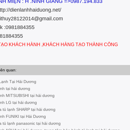
NH MIỆN : H .NINH GIANG =>0987.194.833
ttp://dienlanhhaiduong.net/
toithuy28122014@gmail.com
ok :0981884355
:0981884355
 TẠO KHÁCH HÀNH ,KHÁCH HÀNG TẠO THÀNH CÔNG
iên quan:
Lạnh Tại Hải Dương
ạnh tại hải dương
lạnh MITSUBISHI tại hải dương
ạnh LG tại hải dương
a tủ lạnh SHARP tại hải dương
lạnh FUNIKI tại Hải Dương
a tủ lạnh panasonic tại hải dương