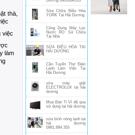
Dương 0981884355
Sửa Chữa Điều Hòa
ật thà,
YORK Tại Hải Dương
iệc
Công Dụng Máy Lọc
Nước RO .Sử Chữa
 việc
Tại Nhà
ược
SỬA ĐIỀU HÒA TẠI
HẢI DƯƠNG
ty làm
ng
Cần Tuyển Thợ Điện
Lạnh Làm Việc Tại
Hải Dương
sửa máy giặt
ELECTROLUX tại hải
dương
Mua Bán Ti VI đã qua
sử dụng tại hải dương
sửa bình nóng lạnh tại
hải dương
0981.884.355