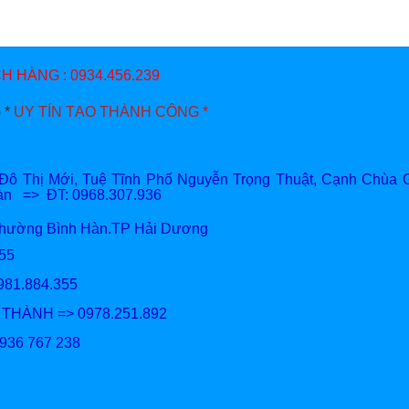
 HÀNG : 0934.456.239
 *
UY TÍN TẠO THÀNH CÔNG *
 Thị Mới, Tuệ Tĩnh Phố Nguyễn Trọng Thuật, Cạnh Chùa G
Hàn => ĐT: 0968.307.936
Phường Bình Hàn.TP Hải Dương
81.884.355
981.884.355
M THÀNH => 0978.251.892
0936 767 238
/