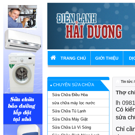
TRANG CHỦ
GIỚI THIỆU
DỊ
Tin tức
/
CHUYÊN SỬA CHỮA
Thợ chí
Sửa Chữa Điều Hòa
lh 0981
sửa chữa máy lọc nước
Có kiến
Sửa Chữa Tủ Lạnh
sửa chữ
Sửa Chữa Máy Giặt
Sửa Chữa Lò Vi Sóng
Chỉ cầ