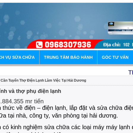
CH VỤ SỬA CHỮA
TRUNG TÂM BẢO HÀNH
GÓC TƯ VẤN
TRUNG
 Cần Tuyển Thợ Điện Lạnh Làm Việc Tại Hải Dương
Địa 
nh và thợ phụ điện lạnh
.884.355 mr tiến
 thức về điện – điện lạnh, lắp đặt và sửa chữa điệ
a tại nhà, công ty, văn phòng tại hải dương.
n có kinh nghiệm sửa chữa các loại máy máy lạnh