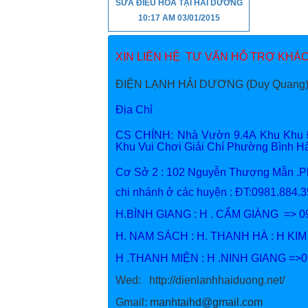
SỬA ĐIỀU HÒA TẠI HẢI DƯƠNG
10:17 AM
03/01/2015
XIN LIÊN HỆ TƯ VẤN HỖ TRỢ KHÁCH
ĐIỆN LẠNH HẢI DƯƠNG (Duy Quang)
Địa Chỉ
CS CHÍNH: Nhà Vườn 9.4A Khu Khu Đô
Khu Vui Chơi Giải Chí Phường Bình 
Cơ Sở 2 : 102 Nguyễn Thượng Mẫn .
chi nhánh ở các huyện : ĐT:09
H.BÌNH GIANG : H . CẨM GIÀNG => 0
H. NAM SÁCH : H. THANH HÀ : H KI
H .THANH MIỆN : H .NINH GIANG =>
Wed: http://dienlanhhaiduong.net
Gmail:
manhtaihd@gmail.com