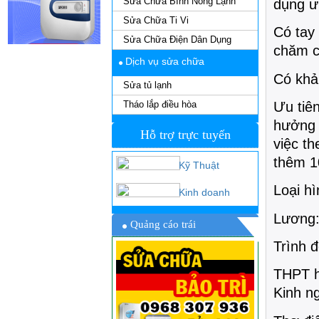
Sửa Chữa Bình Nóng Lạnh
dụng ư
Sửa Chữa Ti Vi
Có tay 
Sửa Chữa Điện Dân Dụng
chăm c
Dịch vụ sửa chữa
Có khả 
Sửa tủ lạnh
Tháo lắp điều hòa
Ưu tiên
hưởng 
Hỗ trợ trực tuyến
việc t
thêm 1
Kỹ Thuật
Loại hì
Kinh doanh
Lương: 
Quảng cáo trái
Trình 
THPT 
Kinh n