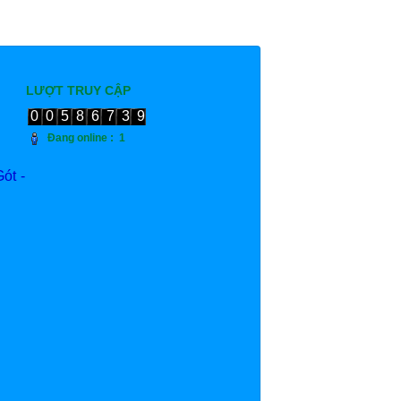
LƯỢT TRUY CẬP
00586739
Đang online :
1
ót -