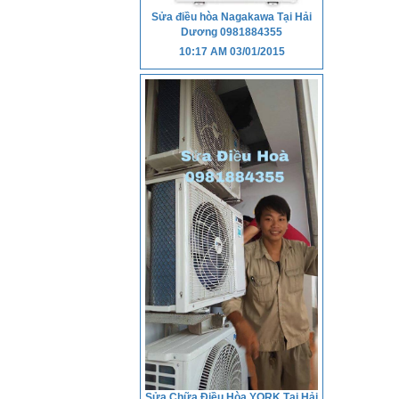
Sửa điều hòa Nagakawa Tại Hải
Dương 0981884355
10:17 AM
03/01/2015
Sửa Chữa Điều Hòa YORK Tại Hải