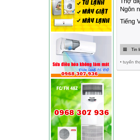
Thợ đi
Ngôn n
Tiếng V
Tin l
• tuyển th