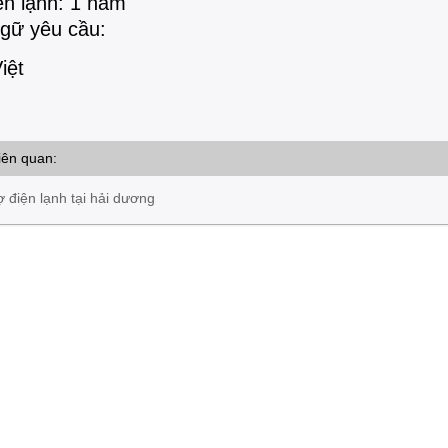
ện lạnh: 1 năm
gữ yêu cầu:
iệt
iên quan:
ợ điện lạnh tại hải dương