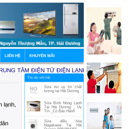
LIÊN HỆ
KHUYẾN MÃI
 TÂM ĐIỆN TỬ ĐIỆN LẠNH HẢI DƯƠNG (Duy Qu
Tin tức nổi bật
Chỉ 1:
Nhà Vườn 9.4A Khu Khu Đô 
Sửa tivi uy tín chất
lượng tại Hải Dương
Sửa Bình Nóng Lạnh
n lạnh,
Tại Hải Dương _ Uy
Tín _Có Bảo Hành
Sửa điều hòa
 dân
Nagakawa Tại Hải