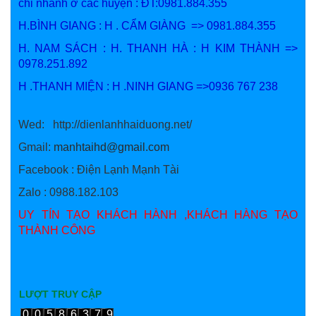
chi nhánh ở các huyện : ĐT:0981.884.355
H.BÌNH GIANG : H . CẨM GIÀNG => 0981.884.355
H. NAM SÁCH : H. THANH HÀ : H KIM THÀNH =>
0978.251.892
H .THANH MIỆN : H .NINH GIANG =>0936 767 238
Wed: http://dienlanhhaiduong.net/
Gmail:
manhtaihd@gmail.com
Facebook : Điện Lạnh Mạnh Tài
\
Zalo : 0988.182.103
UY TÍN TẠO KHÁCH HÀNH ,KHÁCH HÀNG TẠO
THÀNH CÔNG
LƯỢT TRUY CẬP
00586379