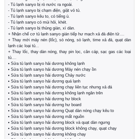
- Tủ lạnh sanyo bị rò nước ra ngoài.
- Tủ lạnh sanyo bị chạm điện, giật vỏ tủ.
- Tủ lạnh sanyo kêu to, có tiếng ù.
- Tủ lạnh sanyo có mùi hôi, khét.
- Tủ lạnh sanyo bị thủng giàn, xì dàn.
+ Nhận chế cơ tủ lạnh sanyo gián tiếp hư mạch xả đá điện tử....
+ Thay mới máy nén (lốc), sò nóng, sò lạnh, time xả đá, quạt dàn
lạnh các loại tủ...
+ Thay lốc, thay dàn nóng, thay pin lọc, cân cáp, sạc gas các loại
tủ....
• Sửa tủ lạnh sanyo hải dương không lạnh
• Sửa tủ lạnh sanyo hải dương Máy nén chạy ồn
• Sửa tủ lạnh sanyo hải dương Chảy nước
• Sửa tủ lạnh sanyo hải dương quá lạnh
• Sửa tủ lạnh sanyo hải dương chạy liên tục nhưng xả đá
• Sửa tủ lạnh sanyo hải dương không lạnh ngăn trên
• Sửa tủ lạnh sanyo hải dương hư block
• Sửa tủ lạnh sanyo hải dương hư board
• Sửa tủ lạnh sanyo hải dương Quạt dàn nóng chạy kêu to
• Sửa tủ lạnh sanyo hải dương mất nguồn
• Sửa tủ lạnh sanyo hải dương block và quạt dàn ngưng
• Sửa tủ lạnh sanyo hải dương block không chạy, quạt chạy
• Sửa tủ lạnh sanyo hải dương không chạy