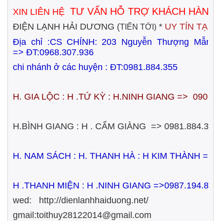
TƯ VẤN HỖ TRỢ KHÁCH HÀNG
XIN LIÊN HỆ
ĐIỆN LẠNH HẢI DƯƠNG (
*
UY TÍN TẠO
TIẾN TỚI)
Địa chỉ :CS CHÍNH:
203 Nguyễn Thượng Mẫn
=>
ĐT:0968.307.936
chi nhánh ở các huyện : ĐT:0981.884.355
H. GIA LỘC : H .TỨ KỲ : H.NINH GIANG => 0906.
H.BÌNH GIANG : H . CẨM GIÀNG => 0981.884.355
H. NAM SÁCH : H. THANH HÀ : H KIM THÀNH =>
H .THANH MIỆN : H .NINH GIANG =>0987.194.833
wed: http://dienlanhhaiduong.net/
gmail:toithuy28122014@gmail.com