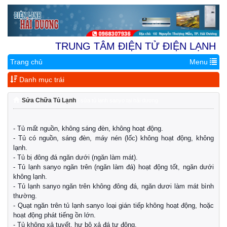
TRUNG TÂM ĐIỆN TỬ ĐIỆN LẠNH HẢI
Trang chủ
Menu
Địa Chỉ 1:
Nhà Vườn 9.4A K
Danh mục trái
Sửa Chữa Tủ Lạnh
/ sửa tủ lạnh sanyo tại hải dương
- Tủ mất nguồn, không sáng đèn, không hoạt động.
- Tủ có nguồn, sáng đèn, máy nén (lốc) không hoạt động, không
lạnh.
- Tủ bị đông đá ngăn dưới (ngăn làm mát).
- Tủ lạnh sanyo ngăn trên (ngăn làm đá) hoạt động tốt, ngăn dưới
không lạnh.
- Tủ lạnh sanyo ngăn trên không đông đá, ngăn dươi làm mát bình
thường.
- Quạt ngăn trên tủ lạnh sanyo loại gián tiếp không hoạt động, hoặc
hoạt động phát tiếng ồn lớn.
- Tủ không xả tuyết, hư bộ xả đá tự động.