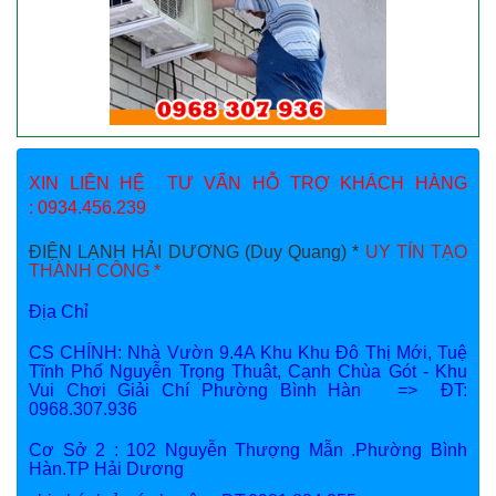
XIN LIÊN HỆ TƯ VẤN HỖ TRỢ KHÁCH HÀNG
: 0934.456.239
ĐIỆN LẠNH HẢI DƯƠNG (Duy Quang) *
UY TÍN TẠO
THÀNH CÔNG *
Địa Chỉ
CS CHÍNH: Nhà Vườn 9.4A Khu Khu Đô Thị Mới, Tuệ
Tĩnh Phố Nguyễn Trọng Thuật, Cạnh Chùa Gót - Khu
Vui Chơi Giải Chí Phường Bình Hàn => ĐT:
0968.307.936
Cơ Sở 2 : 102 Nguyễn Thượng Mẫn .Phường Bình
Hàn.TP Hải Dương