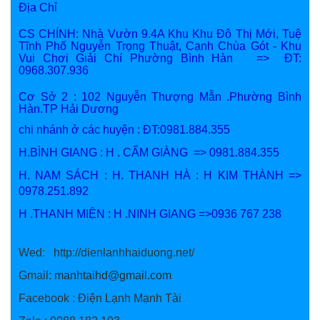
Địa Chỉ
CS CHÍNH: Nhà Vườn 9.4A Khu Khu Đô Thị Mới, Tuệ
Tĩnh Phố Nguyễn Trọng Thuật, Cạnh Chùa Gót - Khu
Vui Chơi Giải Chí Phường Bình Hàn => ĐT:
0968.307.936
Cơ Sở 2 : 102 Nguyễn Thượng Mẫn .Phường Bình
Hàn.TP Hải Dương
chi nhánh ở các huyện : ĐT:0981.884.355
H.BÌNH GIANG : H . CẨM GIÀNG => 0981.884.355
H. NAM SÁCH : H. THANH HÀ : H KIM THÀNH =>
0978.251.892
H .THANH MIỆN : H .NINH GIANG =>0936 767 238
Wed: http://dienlanhhaiduong.net/
Gmail:
manhtaihd@gmail.com
Facebook : Điện Lạnh Mạnh Tài