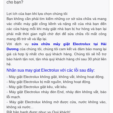
cho bạn?
Lợi ích của bạn khi lựa chọn chúng tôi
Bạn không cần phải tìm kiếm những cơ sở sửa chữa và mang
vác chiếc máy giặt cồng kềnh và nặng nề của nhà bạn đến
các cửa hàng mỗi khi máy giặt nhà bạn bị hư hỏng và bạn lại
phải mất thời gian ngồi chờ đợi để sửa chữa rồi mất công
mang đồ trở về và lắp lại.
Với dịch vụ
sửa chữa máy giặt Electrolux tại Hải
Dương
của chúng tôi, chúng tôi cam kết và đảm bảo mang lại
giá cả hợp lý nhất cho quý khách hàng. Chúng tôi sẽ hỗ trợ
bảo hành tận nơi, tận nhà quý khách hàng chỉ sau 30 phút liên
hệ.
Nhận
sua may giat Electrolux
với các lỗi sau đây:
- Máy giặt Electrolux không giặt, không vắt, không hoạt động.
- Máy giặt Electrolux bị mất nguồn, không hoạt động.
- Máy giặt Electrolux giặt kêu, vắt kêu.
- Máy giặt Electrolux nháy đèn End, nhảy đèn không vắt, báo
lỗi mạch.
- Máy giặt Electrolux không mở được cửa, nước không vào,
không xả nước...
Rất hân hạnh được phục vụ Quý khách!