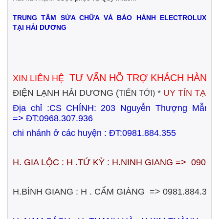
TRUNG TÂM SỬA CHỮA VÀ BẢO HÀNH ELECTROLUX
TẠI HẢI DƯƠNG
TƯ VẤN HỖ TRỢ KHÁCH HÀNG
XIN LIÊN HỆ
ĐIỆN LẠNH HẢI DƯƠNG (
*
UY TÍN TẠO
TIẾN TỚI)
Địa chỉ :CS CHÍNH:
203 Nguyễn Thượng Mẫn
=>
ĐT:0968.307.936
chi nhánh ở các huyện : ĐT:0981.884.355
H. GIA LỘC : H .TỨ KỲ : H.NINH GIANG => 0906.
H.BÌNH GIANG : H . CẨM GIÀNG => 0981.884.355