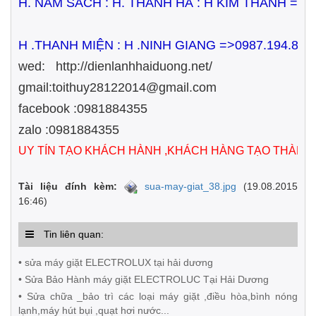
H. NAM SÁCH : H. THANH HÀ : H KIM THÀNH =>
H .THANH MIỆN : H .NINH GIANG =>0987.194.833
wed: http://dienlanhhaiduong.net/
gmail:toithuy28122014@gmail.com
facebook :0981884355
zalo :0981884355
UY TÍN TẠO KHÁCH HÀNH ,KHÁCH HÀNG TẠO THÀNH
Tài liệu đính kèm:
sua-may-giat_38.jpg
(19.08.2015
16:46)
Tin liên quan:
• sửa máy giặt ELECTROLUX tại hải dương
• Sửa Bảo Hành máy giặt ELECTROLUC Tại Hải Dương
• Sửa chữa _bảo trì các loại máy giặt ,điều hòa,bình nóng
lạnh,máy hút bụi ,quạt hơi nước...