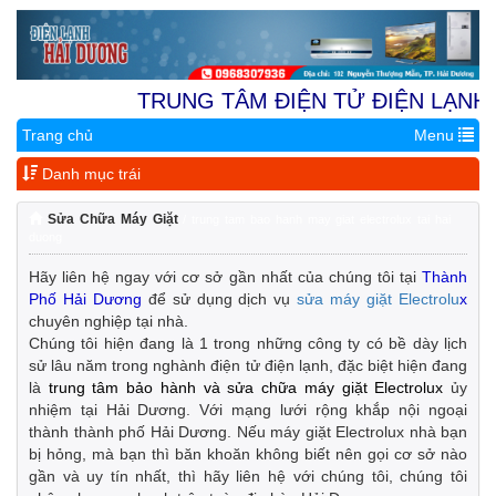
TRUNG TÂM ĐIỆN TỬ ĐIỆN LẠNH HẢ
Trang chủ
Menu
Địa Chỉ 1:
Nhà Vườn 9.4A 
Danh mục trái
Sửa Chữa Máy Giặt
/ trung tam bao hanh may giat electrolux tai hai
duong
Hãy liên hệ ngay với cơ sở gần nhất của chúng tôi tại
Thành
Phố Hải Dương
để sử dụng dịch vụ
sửa máy giặt Electrolu
x
chuyên nghiệp tại nhà.
Chúng tôi hiện đang là 1 trong những công ty có bề dày lịch
sử lâu năm trong nghành điện tử điện lạnh, đặc biệt hiện đang
là
trung tâm bảo hành và sửa chữa máy giặt Electrolux
ủy
nhiệm tại Hải Dương. Với mạng lưới rộng khắp nội ngoại
thành thành phố Hải Dương. Nếu máy giặt Electrolux nhà bạn
bị hỏng, mà bạn thì băn khoăn không biết nên gọi cơ sở nào
gần và uy tín nhất, thì hãy liên hệ với chúng tôi, chúng tôi