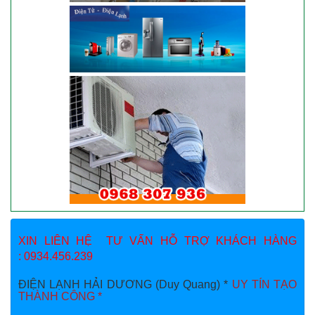
XIN LIÊN HỆ TƯ VẤN HỖ TRỢ KHÁCH HÀNG
: 0934.456.239
ĐIỆN LẠNH HẢI DƯƠNG (Duy Quang) *
UY TÍN TẠO
THÀNH CÔNG *