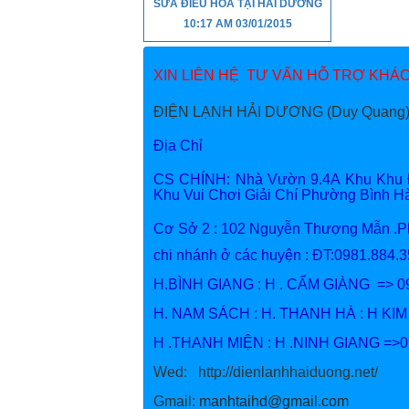
SỬA ĐIỀU HÒA TẠI HẢI DƯƠNG
10:17 AM
03/01/2015
XIN LIÊN HỆ TƯ VẤN HỖ TRỢ KHÁCH
ĐIỆN LẠNH HẢI DƯƠNG (Duy Quang)
Địa Chỉ
CS CHÍNH: Nhà Vườn 9.4A Khu Khu Đô
Khu Vui Chơi Giải Chí Phường Bình 
Cơ Sở 2 : 102 Nguyễn Thượng Mẫn .
chi nhánh ở các huyện : ĐT:09
H.BÌNH GIANG : H . CẨM GIÀNG => 0
H. NAM SÁCH : H. THANH HÀ : H KI
H .THANH MIỆN : H .NINH GIANG =>
Wed: http://dienlanhhaiduong.net
Gmail:
manhtaihd@gmail.com