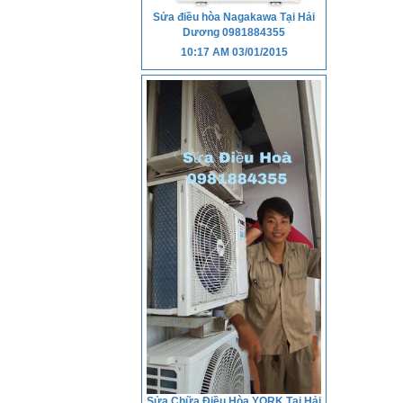
Sửa điều hòa Nagakawa Tại Hải
Dương 0981884355
10:17 AM
03/01/2015
Sửa Chữa Điều Hòa YORK Tại Hải