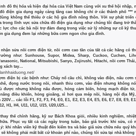
ình đô thị hóa và hiện đại hóa của Việt Nam cùng với xu thế hội nhập, 
đồ điện gia dụng ngày càng tăng cao không chỉ ở các thành phố *** 
dùng không thể thiếu ở các hộ gia đình nông thôn. Với sự phát triển
a trong lĩnh vực sửa chữa đồ điện gia dụng như chúng tôi đang trở t
ắc lực cho các bà nội trợ đảm đang trong việc sử lý những sự cố kỹ thu
điện gia dụng đem lại những bữa cơm ngon cho gia đình.
 nhận sửa nồi cơm điện tử, nồi cơm cao tần của tất cả các hãng có t
trường như: Sunhouse, Supor, Midea, Sharp, Cuckoo, Cuchen, Liho
anasonic, National, Mitsubishi, Sanyo, Zojirushi, Hitachi, nồi cơm Thái
g xách tay…
nlanhhaiduong.net/
ơm điện bị các bệnh như: Cháy nổ cầu chì, không vào điện, nấu cơm
khê, đọng nước trong nồi, nhanh thiu cơm, vào điện nhưng không n
 ủ được nhưng không nấu được, hỏng cảm biến, hỏng mạch điện tử, 
năng điều khiển, hỏng gioăng, xì hơi qua mép nồi, hàng nội địa Mỹ
220V… các lỗi F1, F2, F3, F4, E0, E1, E2, E3, E4, E5, E6, E7, E8, E9, E1
12, H1, H4, U11, U12, U15, U20,U25…
 thay thế chính hãng, kỹ sư Bách Khoa giỏi, nhiều kinh nghiệm, nhiệt 
chữa. Phục vụ tất cả các ngày trong tuần, báo giá trước khi sửa, có 
 ý
: khi nhân viên kỹ thuật đến kiểm tra và báo giá sửa chữa nếu quý k
 sẽ không phải mất bất cứ khoản phí nào, chúng tôi sửa tại nhà không t