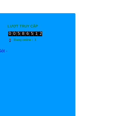
LƯỢT TRUY CẬP
00586512
Đang online :
1
ót -