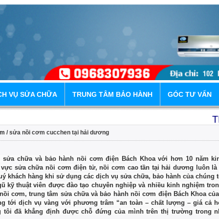
CH VỤ SỬA CHỮA
TRUNG TÂM BẢO HÀNH
GÓC TƯ VẤN
TRUNG
ẩm
/ sửa nồi cơm cucchen tại hải dương
Địa 
m sửa chữa và bảo hành nồi cơm điện Bách Khoa với hơn 10 năm ki
 vực sửa chữa nồi cơm điện tử, nồi cơm cao tần tại hải dương luôn là đ
uý khách hàng khi sử dụng các dịch vụ sửa chữa, bảo hành của chúng t
gũ kỹ thuật viên được đào tạo chuyên nghiệp và nhiều kinh nghiệm tron
nồi cơm, trung tâm sửa chữa và bảo hành nồi cơm điện Bách Khoa của
g tới dịch vụ vàng với phương trâm “an toàn – chất lượng – giá cả h
 tôi đã khẳng định được chỗ đứng của mình trên thị trường trong