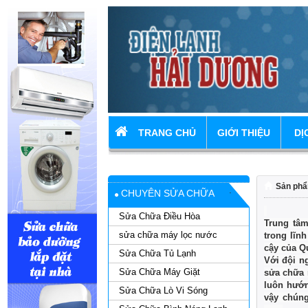
TRANG CHỦ
GIỚI THIỆU
DỊ
Sản ph
CHUYÊN SỬA CHỮA
Sửa Chữa Điều Hòa
Trung tâ
sửa chữa máy lọc nước
trong lĩnh
cậy của Q
Sửa Chữa Tủ Lạnh
Với đội n
Sửa Chữa Máy Giặt
sửa chữa 
luôn hướn
Sửa Chữa Lò Vi Sóng
vậy chúng