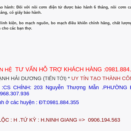
o hành: Đối với nồi cơm điện tử được bảo hàn
h 6 tháng, nồi cơm c
háng, có giấy bảo hành.
linh kiện, bo mạch nguồn, bo mạch điều khiển chính hãng, chất lượn
n cho các bạn thợ.
TƯ VẤN HỖ TRỢ KHÁCH HÀNG
0981.884
ÊN HỆ
:
ẠNH HẢI DƯƠNG (
*
UY TÍN TẠO THÀNH CÔ
TIẾN TỚI)
ỉ :CS CHÍNH:
203 Nguyễn Thượng Mẫn .PHƯỜNG
968.307.936
nh ở các huyện : ĐT:0981.884.355
LỘC : H .TỨ KỲ : H.NINH GIANG => 0906.194.563