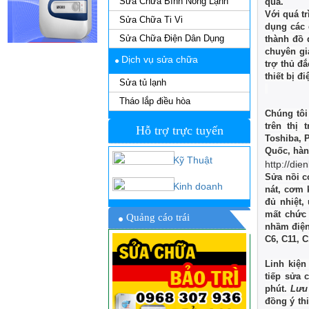
Sửa Chữa Bình Nóng Lạnh
qua.
Với quá tr
Sửa Chữa Ti Vi
dụng các 
Sửa Chữa Điện Dân Dụng
thành đồ 
chuyên gi
Dịch vụ sửa chữa
trợ thủ đ
thiết bị 
Sửa tủ lạnh
Tháo lắp điều hòa
Chúng tôi
trên thị 
Hỗ trợ trực tuyến
Toshiba, P
Quốc, hàn
Kỹ Thuật
http://die
Sửa nồi c
Kinh doanh
nát, cơm 
đủ nhiệt,
mất chức 
Quảng cáo trái
nhầm điện 
C6, C11, C
Linh kiện
tiếp sửa 
phút.
Lưu
đồng ý thi