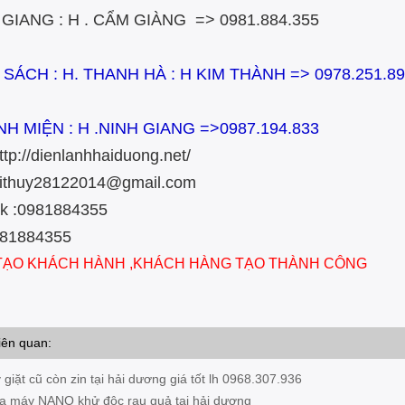
 GIANG : H . CẨM GIÀNG => 0981.884.355
 SÁCH : H. THANH HÀ : H KIM THÀNH => 0978.251.
NH MIỆN : H .NINH GIANG =>0987.194.833
ttp://dienlanhhaiduong.net/
toithuy28122014@gmail.com
ok :0981884355
:0981884355
 TẠO KHÁCH HÀNH ,KHÁCH HÀNG TẠO THÀNH CÔNG
iên quan:
giặt cũ còn zin tại hải dương giá tốt lh 0968.307.936
a máy NANO khử độc rau quả tại hải dương