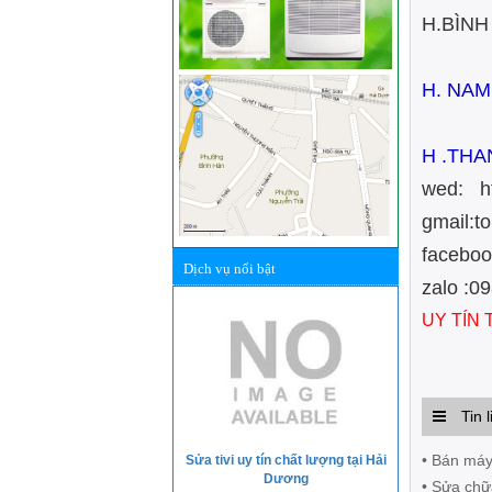
H.BÌNH
H. NAM
H .THA
wed: h
gmail:
facebo
Dịch vụ nổi bật
zalo 
UY TÍN
Tin l
• Bán máy 
Sửa tivi uy tín chất lượng tại Hải
Dương
• Sửa chữ