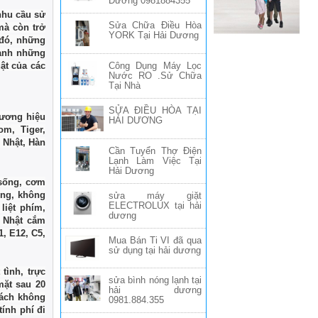
Dương 0981884355
nhu cầu sử
Sửa Chữa Điều Hòa
mà còn trở
YORK Tại Hải Dương
 đó, những
hành những
ật của các
Công Dụng Máy Lọc
Nước RO .Sử Chữa
Tại Nhà
SỬA ĐIỀU HÒA TẠI
hương hiệu
HẢI DƯƠNG
m, Tiger,
, Nhật, Hàn
Cần Tuyển Thợ Điện
Lạnh Làm Việc Tại
Hải Dương
 sống, cơm
óng, không
sửa máy giặt
ELECTROLUX tại hải
liệt phím,
dương
, Nhật cắm
1, E12, C5,
Mua Bán Ti VI đã qua
sử dụng tại hải dương
tình, trực
sửa bình nóng lạnh tại
mặt sau 20
hải dương
hách không
0981.884.355
ính phí đi