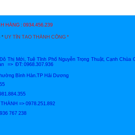
 HÀNG : 0934.456.239
 *
UY TÍN TẠO THÀNH CÔNG *
 Thị Mới, Tuệ Tĩnh Phố Nguyễn Trọng Thuật, Cạnh Chùa G
Hàn => ĐT: 0968.307.936
Phường Bình Hàn.TP Hải Dương
81.884.355
981.884.355
M THÀNH => 0978.251.892
0936 767 238
/