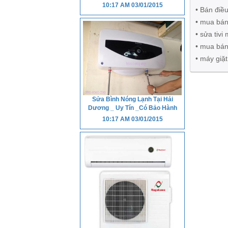
10:17 AM
03/01/2015
• Bán điều
• mua bán
• sửa tivi
• mua bán
• máy giặ
Sửa Bình Nóng Lạnh Tại Hải
Dương _ Uy Tín _Có Bảo Hành
10:17 AM
03/01/2015