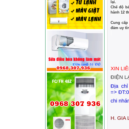
lại.
Chế độ bả
hành 12 t
Cung cấp 
đảm uy tí
XIN LI
ĐIỆN L
Địa ch
=>
ĐT:0
chi nhá
H. GIA 