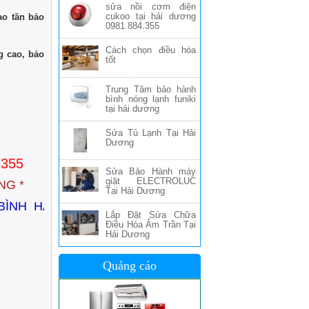
sửa nồi cơm điện
cukoo tại hải dương
ao tần bảo
0981.884.355
Cách chọn điều hòa
g cao, bảo
tốt
Trung Tâm bảo hành
bình nóng lạnh funiki
tại hải dương
Sửa Tủ Lạnh Tại Hải
Dương
.355
Sửa Bảo Hành máy
giặt ELECTROLUC
NG *
Tại Hải Dương
 BÌNH HÀN .TP Hải Dương
Lắp Đặt Sửa Chữa
Điều Hòa Âm Trần Tại
Hải Dương
Quảng cáo