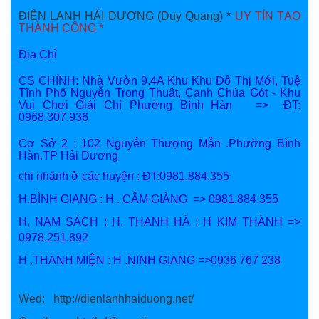
ĐIỆN LẠNH HẢI DƯƠNG (Duy Quang) *
UY TÍN TẠO
THÀNH CÔNG *
Địa Chỉ
CS CHÍNH: Nhà Vườn 9.4A Khu Khu Đô Thị Mới, Tuệ
Tĩnh Phố Nguyễn Trọng Thuật, Cạnh Chùa Gót - Khu
Vui Chơi Giải Chí Phường Bình Hàn => ĐT:
0968.307.936
Cơ Sở 2 : 102 Nguyễn Thượng Mẫn .Phường Bình
Hàn.TP Hải Dương
chi nhánh ở các huyện : ĐT:0981.884.355
H.BÌNH GIANG : H . CẨM GIÀNG => 0981.884.355
H. NAM SÁCH : H. THANH HÀ : H KIM THÀNH =>
0978.251.892
H .THANH MIỆN : H .NINH GIANG =>0936 767 238
Wed: http://dienlanhhaiduong.net/