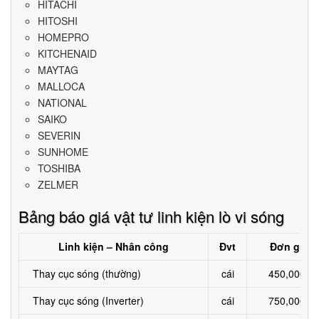
HITACHI
HITOSHI
HOMEPRO
KITCHENAID
MAYTAG
MALLOCA
NATIONAL
SAIKO
SEVERIN
SUNHOME
TOSHIBA
ZELMER
Bảng báo giá vật tư linh kiện lò vi sóng
Linh kiện – Nhân công
Đvt
Đơn giá (
Thay cục sóng (thường)
cái
450,000-5
Thay cục sóng (Inverter)
cái
750,000-9