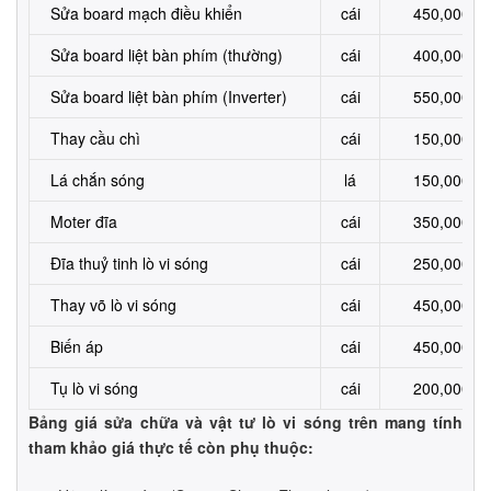
Sửa board mạch điều khiển
cái
450,000-6
Sửa board liệt bàn phím (thường)
cái
400,000-5
Sửa board liệt bàn phím (Inverter)
cái
550,000-6
Thay cầu chì
cái
150,000-2
Lá chắn sóng
lá
150,000-2
Moter đĩa
cái
350,000-4
Đĩa thuỷ tinh lò vi sóng
cái
250,000-3
Thay võ lò vi sóng
cái
450,000-6
Biến áp
cái
450,000-6
Tụ lò vi sóng
cái
200,000-4
Bảng giá sửa chữa và vật tư lò vi sóng trên mang tính
tham khảo giá thực tế còn phụ thuộc: