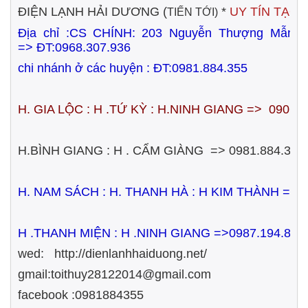
ĐIỆN LẠNH HẢI DƯƠNG (
*
UY TÍN TẠO
TIẾN TỚI)
Địa chỉ :CS CHÍNH:
203 Nguyễn Thượng Mẫn
=>
ĐT:0968.307.936
chi nhánh ở các huyện : ĐT:0981.884.355
H. GIA LỘC : H .TỨ KỲ : H.NINH GIANG => 0906.
H.BÌNH GIANG : H . CẨM GIÀNG => 0981.884.355
H. NAM SÁCH : H. THANH HÀ : H KIM THÀNH =>
H .THANH MIỆN : H .NINH GIANG =>0987.194.833
wed: http://dienlanhhaiduong.net/
gmail:toithuy28122014@gmail.com
facebook :0981884355