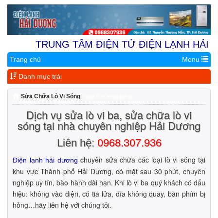
TRUNG TÂM ĐIỆN TỬ ĐIỆN LẠNH HẢI DƯƠ
Trang chủ
Menu
Địa Chỉ 1:
Nhà Vườn 9.4A Khu 
Danh mục trái
Sửa Chữa Lò Vi Sóng
/ Sửa lò vi sóng giá rẻ
Dịch vụ sửa lò vi ba, sửa chữa lò vi
sóng tại nhà chuyên nghiệp Hải Dương
0968.307.936
Liên hệ:
chuyên sửa chữa các loại lò vi sóng tại
Điện lạnh hải dương
khu vực Thành phố Hải Dương, có mặt sau 30 phút, chuyên
nghiệp uy tín, bào hành dài hạn. Khi lò vi ba quý khách có dấu
hiệu: không vào điện, có tia lửa, đĩa không quay, bàn phím bị
hỏng…hãy liên hệ với chúng tôi.