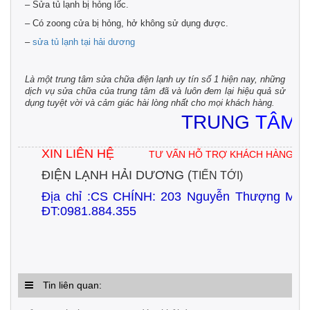
– Sửa tủ lạnh bị hỏng lốc.
– Có zoong cửa bị hỏng, hở không sử dụng được.
–
sửa tủ lạnh tại hải dương
Là một trung tâm sửa chữa điện lạnh uy tín số 1 hiện nay, những
dịch vụ sửa chữa của trung tâm đã và luôn đem lại hiệu quả sử
dụng tuyệt vời và cảm giác hài lòng nhất cho mọi khách hàng.
TRUNG
TÂM 
XIN LIÊN HỆ
:0
TƯ VẤN HỖ TRỢ KHÁCH HÀNG
ĐIỆN LẠNH HẢI DƯƠNG (
UY
TIẾN TỚI)
Địa chỉ :CS CHÍNH:
203 Nguyễn Thượng Mẫ
ĐT:0981.884.355
Tin liên quan: