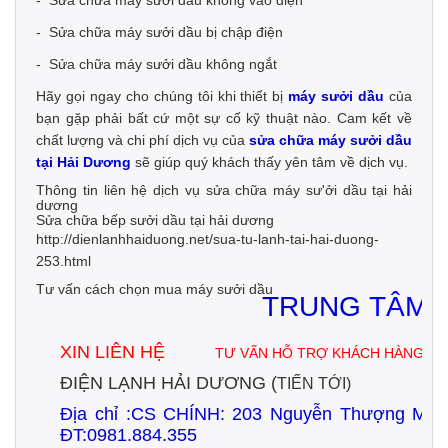
- Sửa chữa máy sưởi dầu bị chập điện
- Sửa chữa máy sưởi dầu không ngắt
Hãy gọi ngay cho chúng tôi khi thiết bị
máy sưởi dầu
của
bạn gặp phải bất cứ một sự cố kỹ thuật nào. Cam kết về
chất lượng và chi phí dịch vụ của
sửa chữa máy sưởi dầu
tại Hải Dương
sẽ giúp quý khách thấy yên tâm về dịch vụ.
Thông tin liên hệ dịch vụ sửa chữa máy sư'ởi dầu tại hải
dương
Sửa chữa bếp sưởi dầu tại hải dương
http://dienlanhhaiduong.net/sua-tu-lanh-tai-hai-duong-
253.html
Tư vấn cách chọn mua máy sưởi dầu
TRUNG
TÂM 
XIN LIÊN HỆ
:0
TƯ VẤN HỖ TRỢ KHÁCH HÀNG
ĐIỆN LẠNH HẢI DƯƠNG (
UY
TIẾN TỚI)
Địa chỉ :CS CHÍNH:
203 Nguyễn Thượng Mẫ
ĐT:0981.884.355