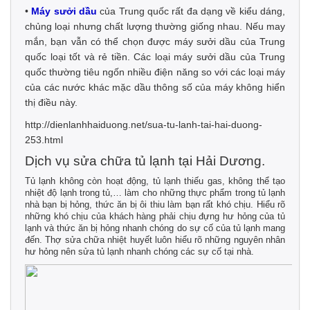
•
Máy sưởi dầu
của Trung quốc rất đa dạng về kiểu dáng,
chủng loại nhưng chất lượng thường giống nhau. Nếu may
mắn, bạn vẫn có thể chọn được máy sưởi dầu của Trung
quốc loại tốt và rẻ tiền. Các loại máy sưởi dầu của Trung
quốc thường tiêu ngốn nhiều điện năng so với các loại máy
của các nước khác mặc dầu thông số của máy không hiển
thị điều này.
http://dienlanhhaiduong.net/sua-tu-lanh-tai-hai-duong-
253.html
Dịch vụ sửa chữa tủ lạnh tại Hải Dương.
Tủ lạnh không còn hoạt động, tủ lạnh thiếu gas, không thể tạo
nhiệt độ lạnh trong tủ,… làm cho những thực phẩm trong tủ lạnh
nhà bạn bị hỏng, thức ăn bị ôi thiu làm bạn rất khó chịu. Hiểu rõ
những khó chịu của khách hàng phải chịu đựng hư hỏng của tủ
lạnh và thức ăn bị hỏng nhanh chóng do sự cố của tủ lạnh mang
đến. Thợ sửa chữa nhiệt huyết luôn hiểu rõ những nguyên nhân
hư hỏng nên sửa tủ lạnh nhanh chóng các sự cố tại nhà.