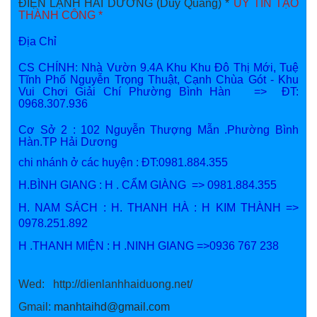
ĐIỆN LẠNH HẢI DƯƠNG (Duy Quang) *
UY TÍN TẠO
THÀNH CÔNG *
Địa Chỉ
CS CHÍNH: Nhà Vườn 9.4A Khu Khu Đô Thị Mới, Tuệ
Tĩnh Phố Nguyễn Trọng Thuật, Cạnh Chùa Gót - Khu
Vui Chơi Giải Chí Phường Bình Hàn => ĐT:
0968.307.936
Cơ Sở 2 : 102 Nguyễn Thượng Mẫn .Phường Bình
Hàn.TP Hải Dương
chi nhánh ở các huyện : ĐT:0981.884.355
H.BÌNH GIANG : H . CẨM GIÀNG => 0981.884.355
H. NAM SÁCH : H. THANH HÀ : H KIM THÀNH =>
0978.251.892
H .THANH MIỆN : H .NINH GIANG =>0936 767 238
Wed: http://dienlanhhaiduong.net/
Gmail:
manhtaihd@gmail.com