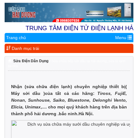
TRUNG TÂM ĐIỆN TỬ ĐIỆN LẠNH HẢI DƯ
Trang chủ
Menu
Địa Chỉ 1:
Nhà Vườn 9.4A Khu
Danh mục trái
Sửa Điện Dân Dụng
/ Sửa chữa bếp sởi dầu tại hải dương_sửa tủ lạnh
tại nhà
Nhận (sửa chữa điện lạnh)
chuyên nghiệp thiết bị(
Máy sởi dầu )
của tất cả các hãng:
Tiross, FujiE,
Nonan, Sunhouse, Saiko, Bluestone, Delonghi Vento,
Elicia, Unimax
,.... cho mọi quý khách hàng trên địa bàn
thành phố hải dương .bắc ninh.Hà Nội.