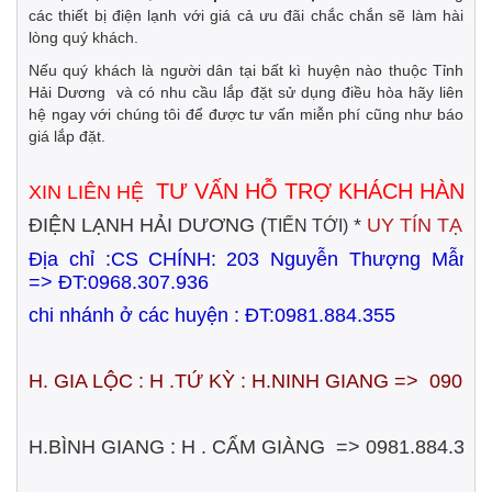
các thiết bị điện lạnh với giá cả ưu đãi chắc chắn sẽ làm hài
lòng quý khách.
Nếu quý khách là người dân tại bất kì huyện nào thuộc Tỉnh
Hải Dương và có nhu cầu lắp đặt sử dụng điều hòa hãy liên
hệ ngay với chúng tôi để được tư vấn miễn phí cũng như báo
giá lắp đặt.
TƯ VẤN HỖ TRỢ KHÁCH HÀNG
XIN LIÊN HỆ
ĐIỆN LẠNH HẢI DƯƠNG (
*
UY TÍN TẠO
TIẾN TỚI)
Địa chỉ :CS CHÍNH:
203 Nguyễn Thượng Mẫn
=>
ĐT:0968.307.936
chi nhánh ở các huyện : ĐT:0981.884.355
H. GIA LỘC : H .TỨ KỲ : H.NINH GIANG => 0906.
H.BÌNH GIANG : H . CẨM GIÀNG => 0981.884.355