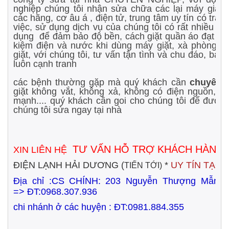
nghiệp chúng tôi nhận sửa chữa các lại máy giặt,
các hãng, cơ âu á , điện tử, trung tâm uy tín có trá
việc, sử dụng dịch vụ của chúng tôi có rất nhiều ti
dụng để đảm bảo độ bền, cách giặt quần áo đạt hiệu
kiệm điện và nước khi dùng máy giặt, xà phòng gi
giặt, với chúng tôi, tư vấn tận tình và chu đáo, báo
luôn cạnh tranh
các bệnh thường gặp mà quý khách cần
chuyên 
giặt không vắt, không xả, không có điện nguồn, liệ
mạnh.... quý khách cần goi cho chúng tôi để được 
chúng tôi sửa ngay tại nhà
TƯ VẤN HỖ TRỢ KHÁCH HÀNG
XIN LIÊN HỆ
ĐIỆN LẠNH HẢI DƯƠNG (
*
UY TÍN TẠO
TIẾN TỚI)
Địa chỉ :CS CHÍNH:
203 Nguyễn Thượng Mẫn
=>
ĐT:0968.307.936
chi nhánh ở các huyện : ĐT:0981.884.355