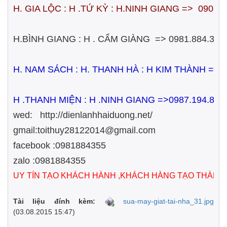
H. GIA LỘC : H .TỨ KỲ : H.NINH GIANG => 0906.
H.BÌNH GIANG : H . CẨM GIÀNG => 0981.884.355
H. NAM SÁCH : H. THANH HÀ : H KIM THÀNH =>
H .THANH MIỆN : H .NINH GIANG =>0987.194.833
wed: http://dienlanhhaiduong.net/
gmail:toithuy28122014@gmail.com
facebook :0981884355
zalo :0981884355
UY TÍN TẠO KHÁCH HÀNH ,KHÁCH HÀNG TẠO THÀNH
Tài liệu đính kèm:
sua-may-giat-tai-nha_31.jpg
(03.08.2015 15:47)