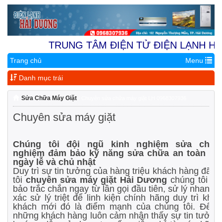
TRUNG TÂM ĐIỆN TỬ ĐIỆN LẠNH HẢI D
Trang chủ
Menu
Địa Chỉ 1:
Nhà Vườn 9.4A Kh
Danh mục trái
Sửa Chữa Máy Giặt
/ Chuyên sửa chữa máy giặt LH 0968307936
Chuyên sửa máy giặt
Chúng tôi đội ngũ kinh nghiệm sửa chữa
nghiệm đảm bảo kỹ năng sửa chữa an toàn hiệ
ngày lễ và chủ nhật
Duy trì sự tin tưởng của hàng triệu khách hàng đã đ
tôi
chuyên sửa máy giặt Hải Dương
chúng tôi sẽ
bảo trắc chắn ngay từ lần gọi đầu tiên, sử lý nhanh
xác sử lý triệt để linh kiện chính hãng duy trì khá
khách mới đó là điểm mạnh của chúng tôi. Đến v
những khách hàng luôn cảm nhận thấy sự tin tưởng