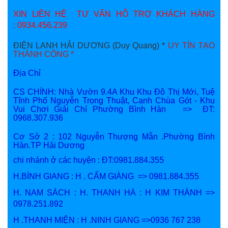
XIN LIÊN HỆ TƯ VẤN HỖ TRỢ KHÁCH HÀNG
: 0934.456.239
ĐIỆN LẠNH HẢI DƯƠNG (Duy Quang) *
UY TÍN TẠO
THÀNH CÔNG *
Địa Chỉ
CS CHÍNH: Nhà Vườn 9.4A Khu Khu Đô Thị Mới, Tuệ
Tĩnh Phố Nguyễn Trọng Thuật, Cạnh Chùa Gót - Khu
Vui Chơi Giải Chí Phường Bình Hàn => ĐT:
0968.307.936
Cơ Sở 2 : 102 Nguyễn Thượng Mẫn .Phường Bình
Hàn.TP Hải Dương
chi nhánh ở các huyện : ĐT:0981.884.355
H.BÌNH GIANG : H . CẨM GIÀNG => 0981.884.355
H. NAM SÁCH : H. THANH HÀ : H KIM THÀNH =>
0978.251.892
H .THANH MIỆN : H .NINH GIANG =>0936 767 238