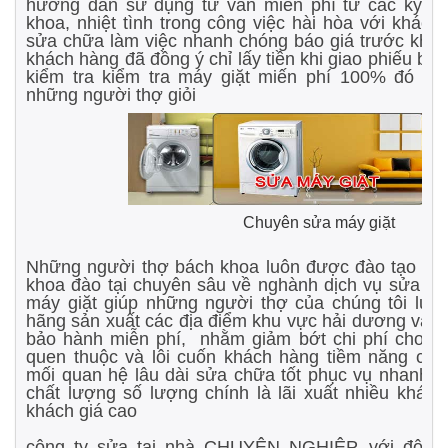
hướng dẫn sử dụng tư vấn miễn phí từ các kỹ sư
khoa, nhiệt tình trong công việc hài hòa với khách
sửa chữa làm việc nhanh chóng báo giá trước khi 
khách hàng đã đồng ý chỉ lấy tiền khi giao phiếu bả
kiểm tra kiểm tra máy giặt miến phí 100% đó chí
những người thợ giỏi
Chuyên sửa máy giặt
Những người thợ bách khoa luôn được đào tạo từ 
khoa đào tại chuyên sâu về nghành dịch vụ sửa ch
máy giặt giúp những người thợ của chúng tôi luôn
hãng sản xuất các địa điểm khu vực hải dương và l
bảo hành miễn phí, nhằm giảm bớt chi phí cho k
quen thuộc và lôi cuốn khách hàng tiềm năng chún
mối quan hệ lâu dài sửa chữa tốt phục vụ nhanh ti
chất lượng số lượng chính là lãi xuất nhiều khách
khách giá cao
công ty sửa tại nhà CHUYÊN NGHIỆP, với đội kỹ